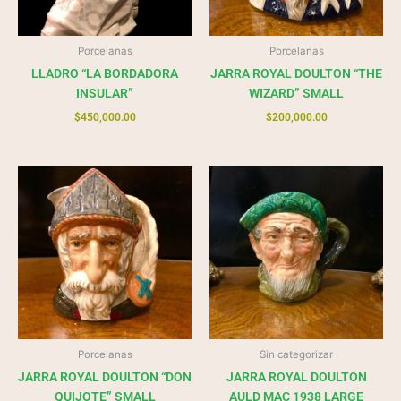
Porcelanas
Porcelanas
LLADRO “LA BORDADORA
JARRA ROYAL DOULTON “THE
INSULAR”
WIZARD” SMALL
$
450,000.00
$
200,000.00
Porcelanas
Sin categorizar
JARRA ROYAL DOULTON “DON
JARRA ROYAL DOULTON
QUIJOTE” SMALL
AULD MAC 1938 LARGE