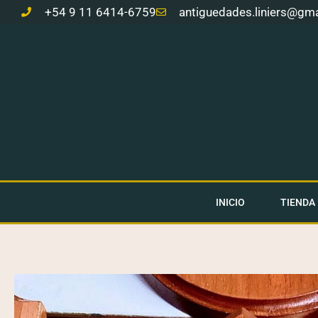
Ir
+54 9 11 6414-6759
antiguedades.liniers@gm
al
contenido
INICIO
TIENDA