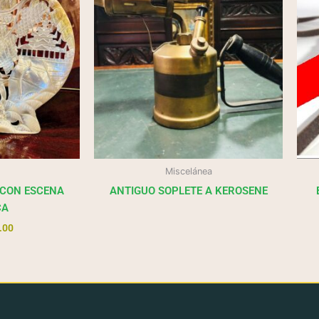
Miscelánea
 CON ESCENA
ANTIGUO SOPLETE A KEROSENE
CA
.00