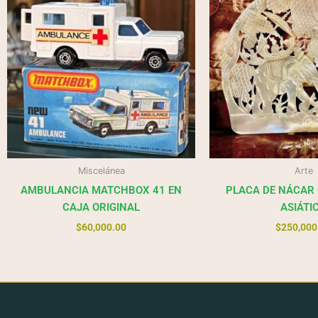
Miscelánea
Arte
AMBULANCIA MATCHBOX 41 EN
PLACA DE NÁCAR
CAJA ORIGINAL
ASIÁTI
$
60,000.00
$
250,000