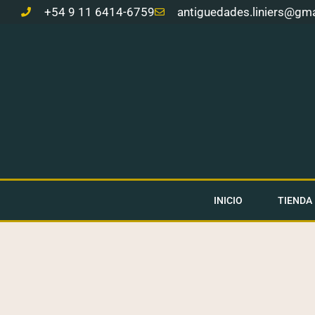
Ir
+54 9 11 6414-6759
antiguedades.liniers@gm
al
contenido
INICIO
TIENDA