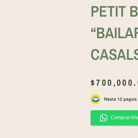
PETIT 
“BAILA
CASAL
$
700,000
Hasta 12 pagos s
Comprar Ah