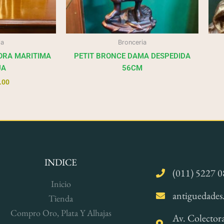
ia
Bronceria
ORA MARITIMA
PETIT BRONCE DAMA DESPEDIDA
UA
56CM
.00
INDICE
(011) 5227 0
Inicio
antiguedades
Tienda
Compro Oro, Plata Y Alhajas
Av. Colector