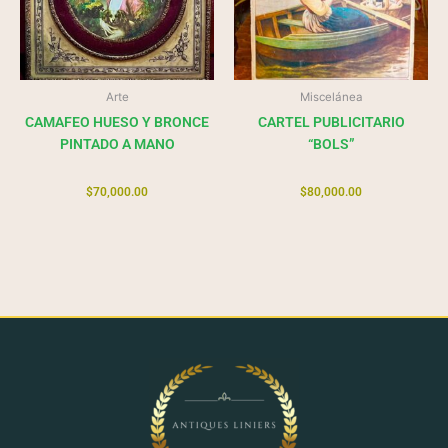
Arte
Miscelánea
CAMAFEO HUESO Y BRONCE
CARTEL PUBLICITARIO
PINTADO A MANO
“BOLS”
$
70,000.00
$
80,000.00