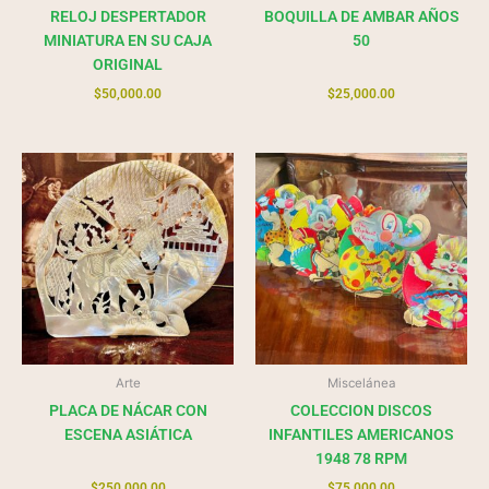
RELOJ DESPERTADOR
BOQUILLA DE AMBAR AÑOS
MINIATURA EN SU CAJA
50
ORIGINAL
$
50,000.00
$
25,000.00
Arte
Miscelánea
PLACA DE NÁCAR CON
COLECCION DISCOS
ESCENA ASIÁTICA
INFANTILES AMERICANOS
1948 78 RPM
$
250,000.00
$
75,000.00