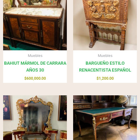
Muebles
Muebles
BAHIUT MÁRMOL DE CARRARA
BARGUEÑO ESTILO
AÑOS 30
RENACENTISTA ESPAÑOL
$
600,000.00
$
1,200.00