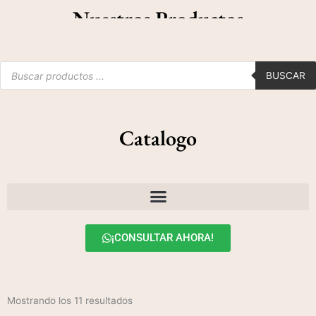
Nuestros Productos
Products
search
BUSCAR
Catalogo
¡CONSULTAR AHORA!
Mostrando los 11 resultados