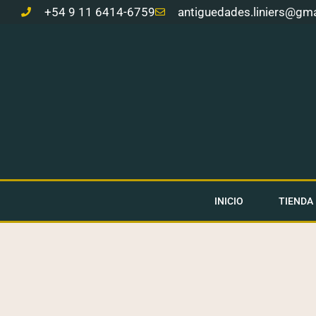
Ir
+54 9 11 6414-6759
antiguedades.liniers@gm
al
contenido
INICIO
TIENDA