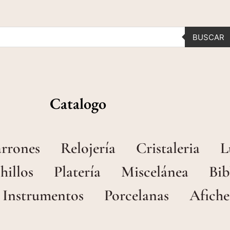
BUSCAR
Catalogo
arrones
Relojería
Cristaleria
L
hillos
Platería
Miscelánea
Bib
Instrumentos
Porcelanas
Afiche