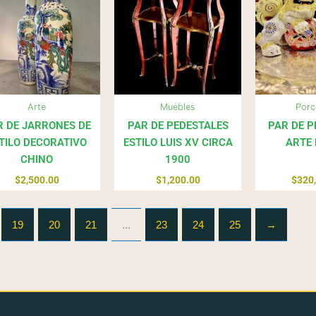
Arte
Muebles
Porc
R DE JARRONES DE
PAR DE PEDESTALES
PAR DE P
TILO DECORATIVO
ESTILO LUIS XV CIRCA
ARTE 
CHINO
1900
$
2,500.00
$
1,200.00
$
320
…
19
20
21
23
24
25
→