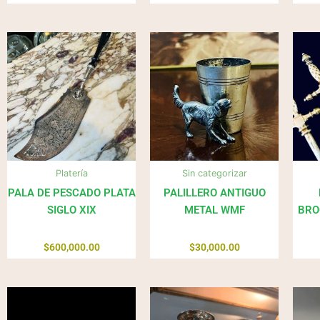
Platería
Sin categorizar
PALA DE PESCADO PLATA
PALILLERO ANTIGUO
SIGLO XIX
METAL WMF
BRO
$
600,000.00
$
30,000.00