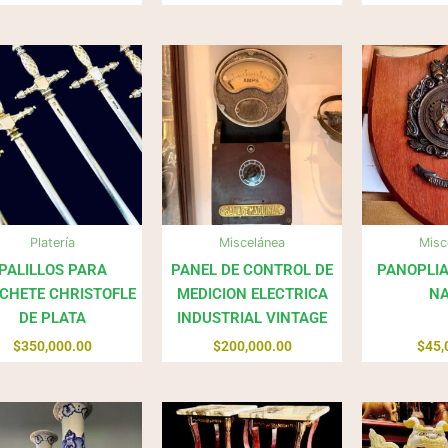
Platería
Miscelánea
Misc
PALILLOS PARA
PANEL DE CONTROL DE
PANOPLI
CHETE CHRISTOFLE
MEDICION ELECTRICA
NA
DE PLATA
INDUSTRIAL VINTAGE
$
350,000.00
$
200,000.00
$
45,