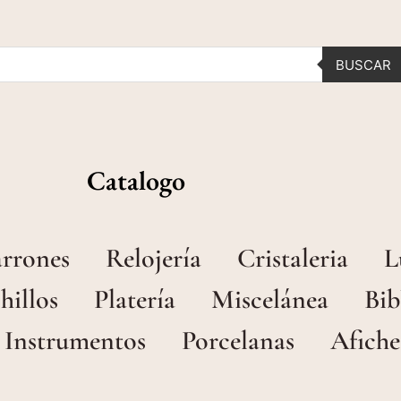
BUSCAR
Catalogo
arrones
Relojería
Cristaleria
L
hillos
Platería
Miscelánea
Bib
Instrumentos
Porcelanas
Afiche