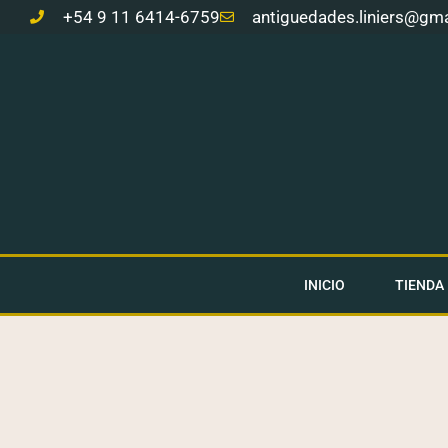
Ir
+54 9 11 6414-6759
antiguedades.liniers@gm
al
contenido
INICIO
TIENDA