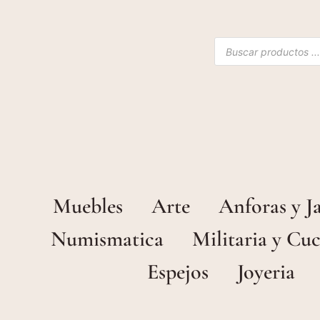
Products
search
Muebles
Arte
Anforas y J
Numismatica
Militaria y Cuc
Espejos
Joyeria