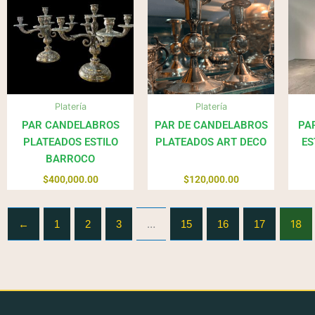
Platería
Platería
PAR CANDELABROS
PAR DE CANDELABROS
PA
PLATEADOS ESTILO
PLATEADOS ART DECO
ES
BARROCO
$
400,000.00
$
120,000.00
…
18
←
1
2
3
15
16
17